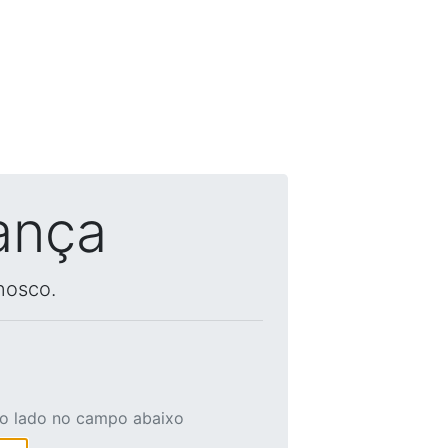
ança
nosco.
ao lado no campo abaixo