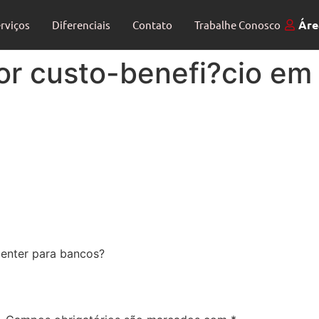
Áre
rviços
Diferenciais
Contato
Trabalhe Conosco
 custo-benefi?cio em c
center para bancos?