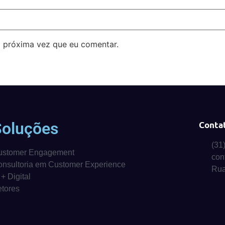
 próxima vez que eu comentar.
Soluções
Conta
(31
ustomer Engagement
con
nsultoria em Customer Experience
Rua
 + Digital
tores