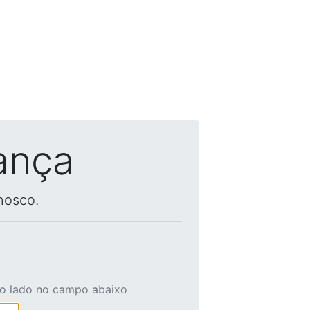
ança
nosco.
ao lado no campo abaixo