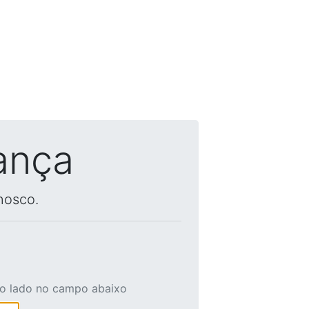
ança
nosco.
ao lado no campo abaixo