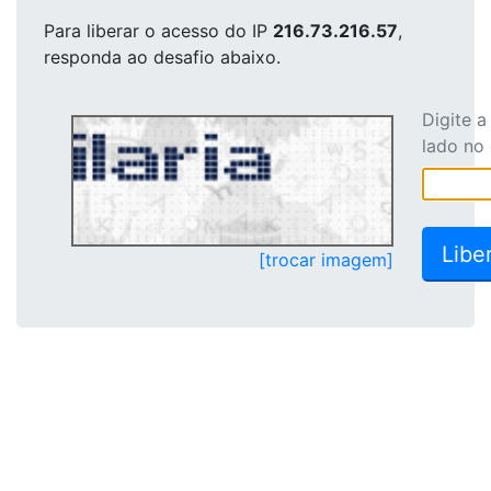
Para liberar o acesso
do IP
216.73.216.57
,
responda ao desafio abaixo.
Digite 
lado no
[trocar imagem]