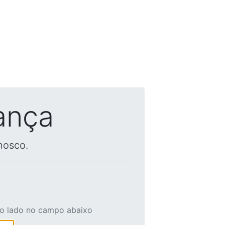
ança
nosco.
ao lado no campo abaixo