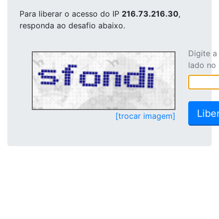
Para liberar o acesso
do IP
216.73.216.30
,
responda ao desafio abaixo.
Digite 
lado no
[trocar imagem]