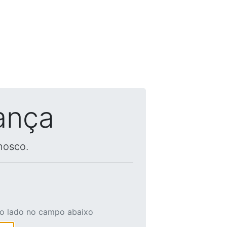
ança
nosco.
ao lado no campo abaixo