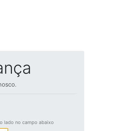
ança
nosco.
ao lado no campo abaixo