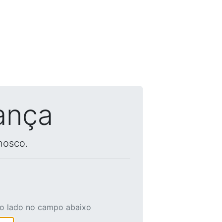
ança
nosco.
ao lado no campo abaixo