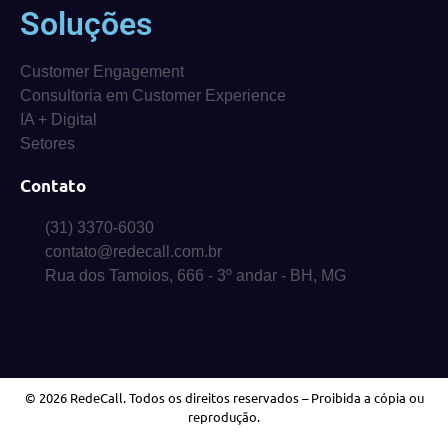
Soluções
Customer Engagement
Consultoria em Customer Experience
IA + Digital
Setores
Contato
(31) 3370-6030
contato@redecall.com.br
Rua dos Tamoios, 666 - 3º andar - BH, MG
© 2026 RedeCall. Todos os direitos reservados – Proibida a cópia ou
reprodução.