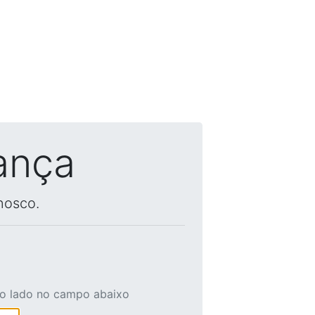
ança
nosco.
ao lado no campo abaixo