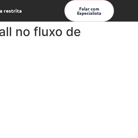
Falar com
a restrita
Especialista
ll no fluxo de