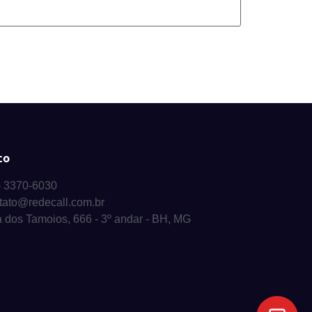
to
) 3370-6030
tato@redecall.com.br
 dos Tamoios, 666 - 3º andar - BH, MG