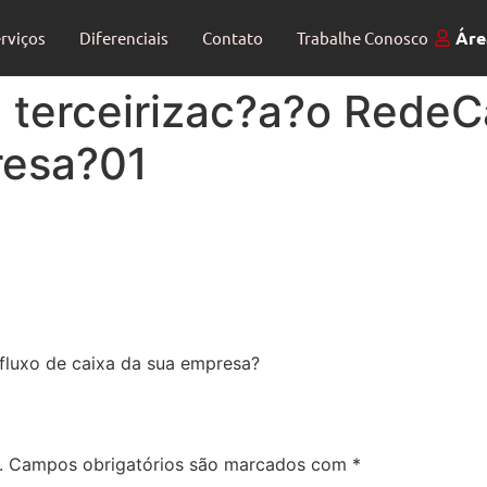
Áre
rviços
Diferenciais
Contato
Trabalhe Conosco
 terceirizac?a?o RedeCa
resa?01
 fluxo de caixa da sua empresa?
.
Campos obrigatórios são marcados com
*