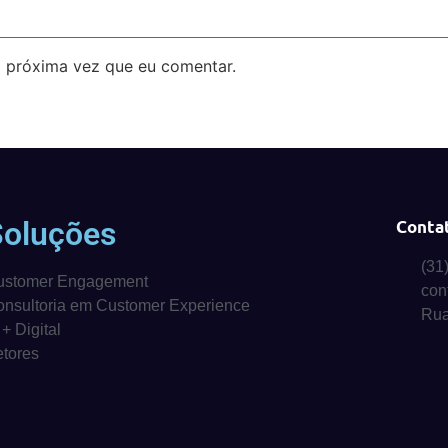
 próxima vez que eu comentar.
Soluções
Conta
(31
ustomer Engagement
con
nsultoria em Customer Experience
Rua
 + Digital
tores