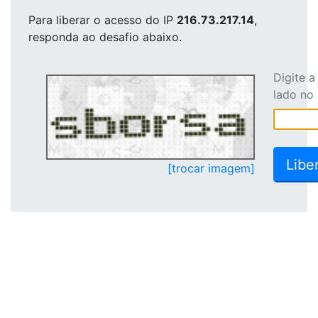
Para liberar o acesso
do IP
216.73.217.14
,
responda ao desafio abaixo.
Digite 
lado no
[trocar imagem]