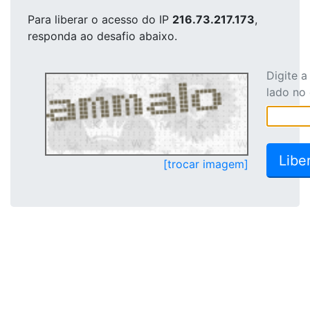
Para liberar o acesso
do IP
216.73.217.173
,
responda ao desafio abaixo.
Digite 
lado no
[trocar imagem]