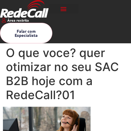
Área restrita
Falar com
Especialista
O que voce? quer
otimizar no seu SAC
B2B hoje com a
RedeCall?01