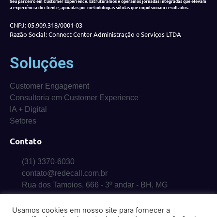
Seu parceiro em Customer Experience. Estruturamos e operamos jornadas integradas que elevam
a experiência do cliente, apoiadas por metodologias sólidas que impulsionam resultados.
CNPJ: 05.909.318/0001-03
Razão Social: Connect Center Administração e Serviços LTDA
Soluções
Customer Engagement
Consultoria em Customer Experience
IA + Digital
Setores
Contato
(31) 3370-6030
contato@redecall.com.br
Rua dos Tamoios, 666 - 3º andar - BH, MG
Usamos cookies em nosso site para fornecer a