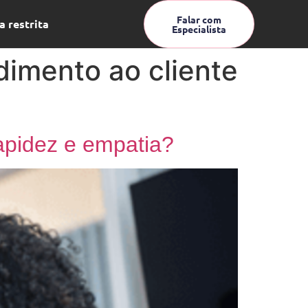
Falar com
a restrita
Especialista
dimento ao cliente
apidez e empatia?