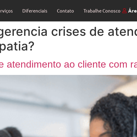
Áre
rviços
Diferenciais
Contato
Trabalhe Conosco
erencia crises de aten
patia?
e atendimento ao cliente com r