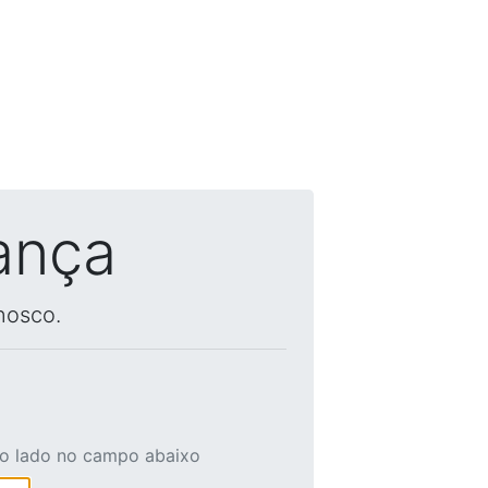
ança
nosco.
ao lado no campo abaixo