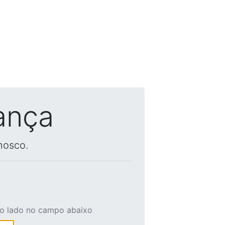
ança
nosco.
ao lado no campo abaixo