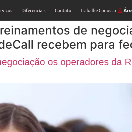
Áre
rviços
Diferenciais
Contato
Trabalhe Conosco
treinamentos de negoci
deCall recebem para fe
negociação os operadores da 