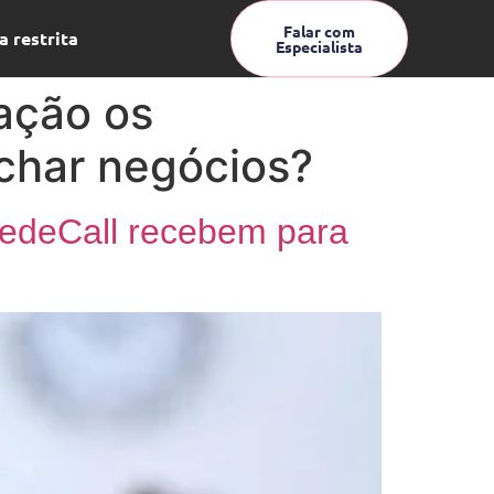
Falar com
a restrita
Especialista
ação os
char negócios?
RedeCall recebem para