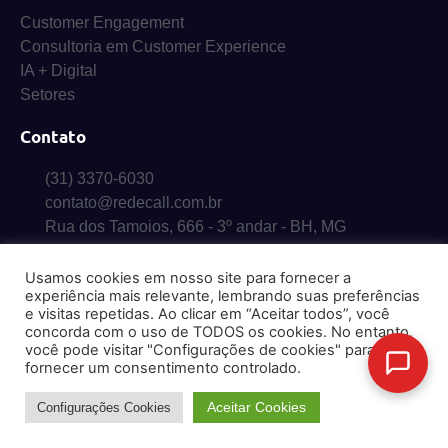
Customer Engagement
Consultoria em Customer Experience
IA + Digital
Setores
Contato
(31) 3370-6030
contato@redecall.com.br
Rua dos Tamoios, 666 - 3º andar - BH, MG
Usamos cookies em nosso site para fornecer a
experiência mais relevante, lembrando suas preferências
e visitas repetidas. Ao clicar em “Aceitar todos”, você
concorda com o uso de TODOS os cookies. No entanto,
© 2026 RedeCall. Todos os direitos reservados – Proibida a cópia ou
você pode visitar "Configurações de cookies" para
reprodução.
fornecer um consentimento controlado.
Aceitar Cookies
Configurações Cookies
Política de Privacidade