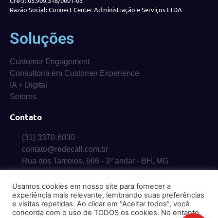
CNPJ: 05.909.318/0001-03
Razão Social: Connect Center Administração e Serviços LTDA
Soluções
Customer Engagement
Consultoria em Customer Experience
IA + Digital
Setores
Contato
(31) 3370-6030
contato@redecall.com.br
Rua dos Tamoios, 666 - 3º andar - BH, MG
Usamos cookies em nosso site para fornecer a
experiência mais relevante, lembrando suas preferências
e visitas repetidas. Ao clicar em “Aceitar todos”, você
concorda com o uso de TODOS os cookies. No entanto,