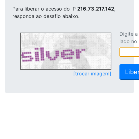
Para liberar o acesso
do IP
216.73.217.142
,
responda ao desafio abaixo.
Digite 
lado no
[trocar imagem]