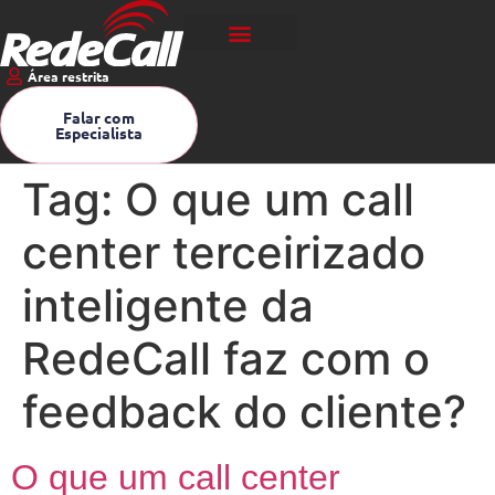
Área restrita
Falar com
Especialista
Tag:
O que um call
center terceirizado
inteligente da
RedeCall faz com o
feedback do cliente?
O que um call center