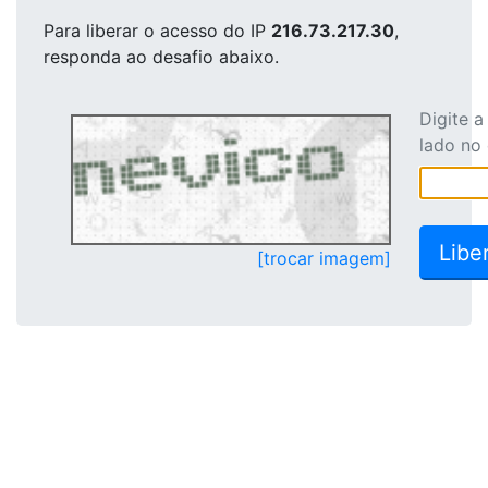
Para liberar o acesso
do IP
216.73.217.30
,
responda ao desafio abaixo.
Digite 
lado no
[trocar imagem]