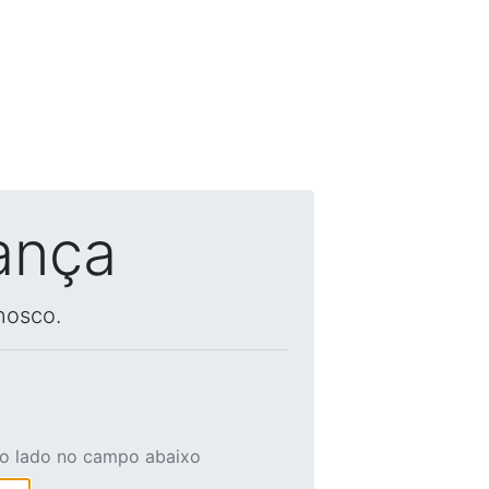
ança
nosco.
ao lado no campo abaixo