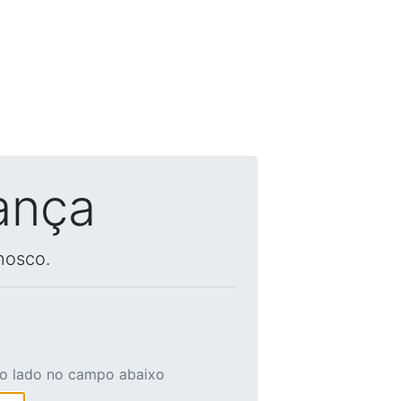
ança
nosco.
ao lado no campo abaixo