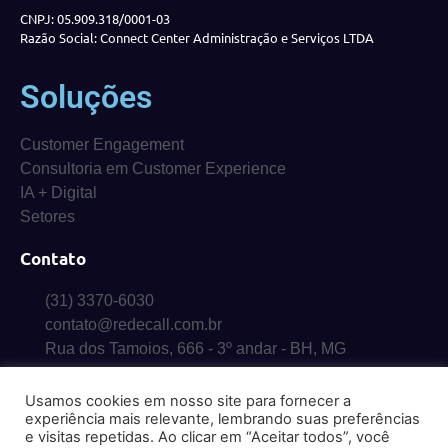
CNPJ: 05.909.318/0001-03
Razão Social: Connect Center Administração e Serviços LTDA
Soluções
Customer Engagement
Consultoria em Customer Experience
IA + Digital
Setores
Contato
(31) 3370-6030
contato@redecall.com.br
Rua dos Tamoios, 666 - 3º andar - BH, MG
Usamos cookies em nosso site para fornecer a
experiência mais relevante, lembrando suas preferências
e visitas repetidas. Ao clicar em “Aceitar todos”, você