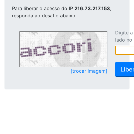
Para liberar o acesso
do IP
216.73.217.153
,
responda ao desafio abaixo.
Digite 
lado no
[trocar imagem]