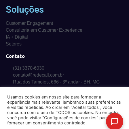
Soluções
Customer Engagement
Consultoria em Customer Experience
IA + Digital
Setores
Contato
(31) 3370-6030
contato@redecall.com.br
Rua dos Tamoios, 666 - 3º andar - BH, MG
Usamos cookies em nosso site para fornecer a
experiência mais relevante, lembrando suas preferências
e visitas repetidas. Ao clicar em “Aceitar todos”, você
concorda com o uso de TODOS os cookies. No entanto,
© 2026 RedeCall. Todos os direitos reservados – Proibida a cópia ou
você pode visitar "Configurações de cookies" para
reprodução.
fornecer um consentimento controlado.