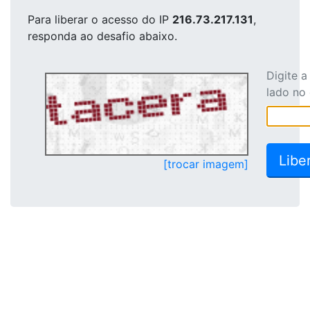
Para liberar o acesso
do IP
216.73.217.131
,
responda ao desafio abaixo.
Digite 
lado no
[trocar imagem]