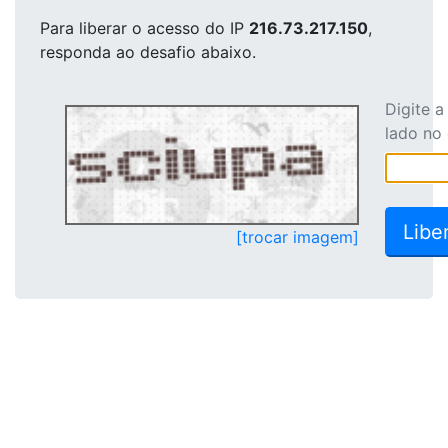
Para liberar o acesso
do IP
216.73.217.150
,
responda ao desafio abaixo.
Digite 
lado no
[trocar imagem]