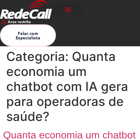
Área restrita
Falar com
Especialista
Categoria:
Quanta
economia um
chatbot com IA gera
para operadoras de
saúde?
Quanta economia um chatbot