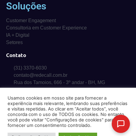
Soluções
Customer Engagement
Consultoria em Customer Experience
IA + Digital
Setores
Contato
(31) 3370-6030
contato@redecall.com.br
Rua dos Tamoios, 666 - 3º andar - BH, MG
Usamos cookies em nosso site para fornecer a
experiência mais relevante, lembrando suas preferências
e visitas repetidas. Ao clicar em “Aceitar todos”, você
concorda com o uso de TODOS os cookies. No entanto,
© 2026 RedeCall. Todos os direitos reservados – Proibida a cópia ou
você pode visitar "Configurações de cookies" para
reprodução.
fornecer um consentimento controlado.