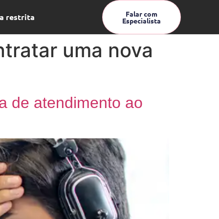
Falar com
a restrita
Especialista
ontratar uma nova
sa de atendimento ao