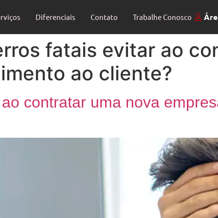
Áre
rviços
Diferenciais
Contato
Trabalhe Conosco
rros fatais evitar ao c
imento ao cliente?
ar ao contratar uma nova empre