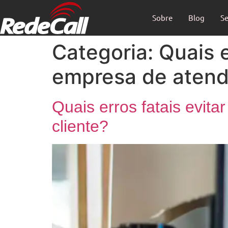
Sobre
Blog
Se
Categoria:
Quais e
empresa de atend
Quais erros fatais evit
cliente?