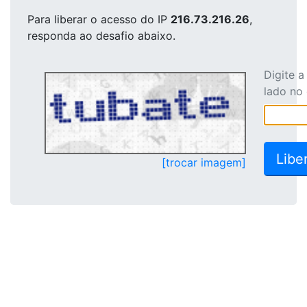
Para liberar o acesso
do IP
216.73.216.26
,
responda ao desafio abaixo.
Digite 
lado no
[trocar imagem]