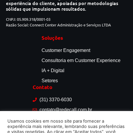
experiência do cliente, apoiadas por metodologias
sólidas que impulsionam resultados.
CNPJ: 05.909.318/0001-03
Razão Social: Connect Center Administração e Serviços LTDA
Soluções
Customer Engagement
Consultoria em Customer Experience
IA + Digital
Setores
Contato
(31) 3370-6030
contato@redecall.com.br
Rua dos Tamoios, 666 - 3º andar - BH, MG
Usamos cookies em nosso site para fornecer a
experiência mais relevante, lembrando suas preferências
e visitas repetidas. Ao clicar em “Aceitar todos”, você