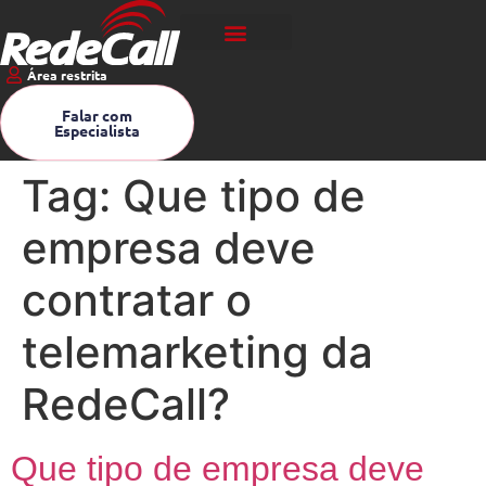
Área restrita
Falar com
Especialista
Tag:
Que tipo de
empresa deve
contratar o
telemarketing da
RedeCall?
Que tipo de empresa deve