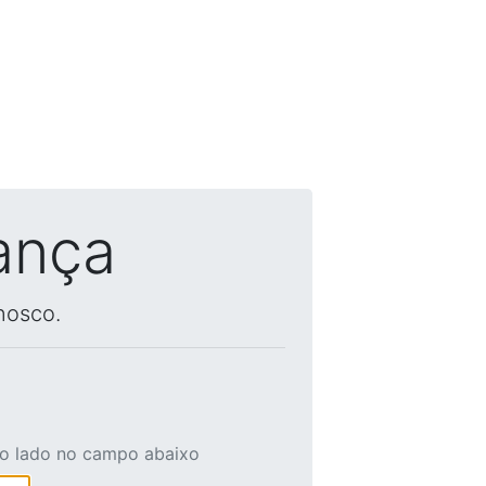
ança
nosco.
ao lado no campo abaixo